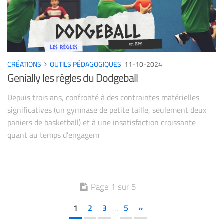
CRÉATIONS
OUTILS PÉDAGOGIQUES
11-10-2024
Genially les règles du Dodgeball
Depuis trois ans, confronté à des contraintes matérielles
significatives (un gymnase de petite taille, seulement deux
paniers de basketball) et à une insatisfaction croissante
quant au temps d’engagem
Page 1 sur 5
1
2
3
5
»
…