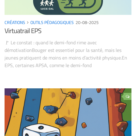
CRÉATIONS
OUTILS PÉDAGOGIQUES
20-08-2025
Virtuatrail EPS
🚩 Le constat : quand le demi-fond rime avec
démotivationBouger est essentiel pour la santé, mais les
jeunes pratiquent de moins en moins d’activité physique.En
EPS, certaines APSA, comme le demi-fond