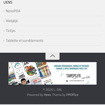
LIENS
NonoPDA
Webjéjé
TicEps
Tablette et survêtements
© 2026 L. DAL
Powered by
Hexo
. Theme by
PPOffice